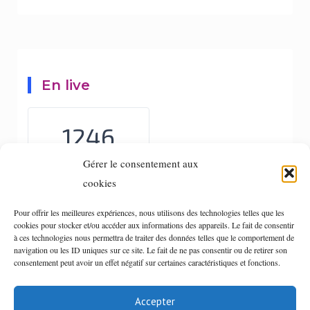
En live
1246
VISITORS TODAY
Gérer le consentement aux
cookies
59
LIVE VISITORS
Pour offrir les meilleures expériences, nous utilisons des technologies telles que les
cookies pour stocker et/ou accéder aux informations des appareils. Le fait de consentir
à ces technologies nous permettra de traiter des données telles que le comportement de
navigation ou les ID uniques sur ce site. Le fait de ne pas consentir ou de retirer son
consentement peut avoir un effet négatif sur certaines caractéristiques et fonctions.
Accepter